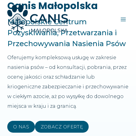
Canis Małopolska
Przejdź
do
treści
Małopolskie Centrum
Pozyskiwania, Przetwarzania i
Przechowywania Nasienia Psów
Oferujemy kompleksową usługę w zakresie
nasienia psów – od konsultacji, pobrania, przez
ocenę jakości oraz schładzanie lub
kriogeniczne zabezpieczanie i przechowywanie
w ciekłym azocie, aż po wysyłkę do dowolnego
miejsca w kraju i za granicą.
O NAS
ZOBACZ OFERTĘ